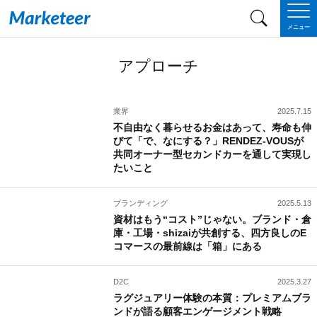
メニュー
アプローチ
業界
2025.7.15
不自由なく暮らせるお金はあって、寿命も伸
びて「で、なにする？」RENDEZ-VOUSが
共同オーナー型セカンドカーを通して実現し
たいこと
ブランディング
2025.5.13
資材はもう“コスト”じゃない。ブランド・倉
庫・工場・shizaiが共創する、四方良しのE
コマースの最前線は「箱」にある
D2C
2025.3.27
ラグジュアリー体験の本質：プレミアムブラ
ンドが語る顧客エンゲージメント戦略