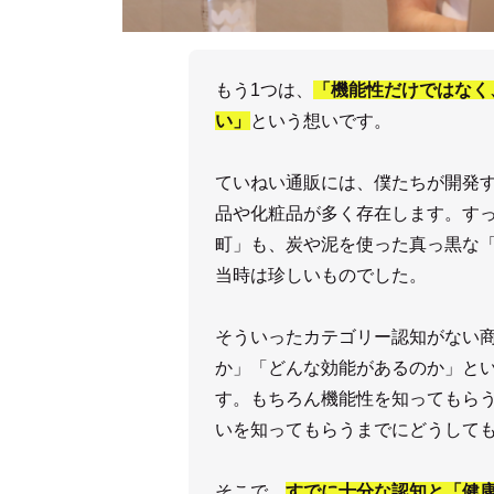
もう1つは、
「機能性だけではなく
い」
という想いです。
ていねい通販には、僕たちが開発
品や化粧品が多く存在します。す
町」も、炭や泥を使った真っ黒な
当時は珍しいものでした。
そういったカテゴリー認知がない
か」「どんな効能があるのか」と
す。もちろん機能性を知ってもら
いを知ってもらうまでにどうして
そこで、
すでに十分な認知と「健