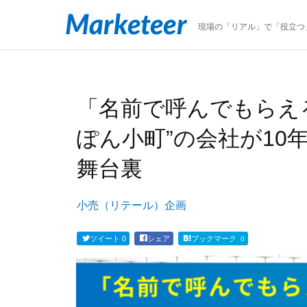
現場の「リアル」で「役立つ
「名前で呼んでもらえ
ぽん小町”の会社が10
舞台裏
小売（リテール）
企画
ツイート
0
シェア
ブックマーク
0