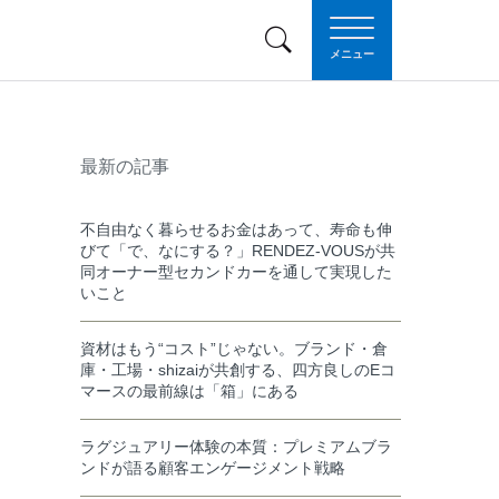
メニュー
最新の記事
不自由なく暮らせるお金はあって、寿命も伸
びて「で、なにする？」RENDEZ-VOUSが共
同オーナー型セカンドカーを通して実現した
いこと
資材はもう“コスト”じゃない。ブランド・倉
庫・工場・shizaiが共創する、四方良しのEコ
マースの最前線は「箱」にある
ラグジュアリー体験の本質：プレミアムブラ
ンドが語る顧客エンゲージメント戦略