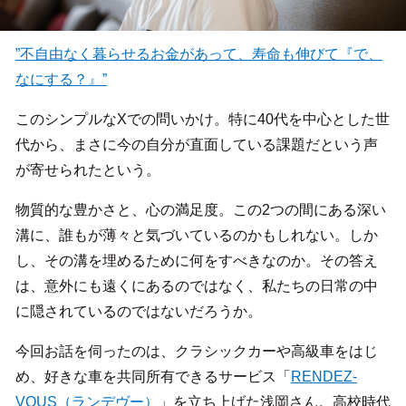
”不自由なく暮らせるお金があって、寿命も伸びて『で、
なにする？』”
このシンプルなXでの問いかけ。特に40代を中心とした世
代から、まさに今の自分が直面している課題だという声
が寄せられたという。
物質的な豊かさと、心の満足度。この2つの間にある深い
溝に、誰もが薄々と気づいているのかもしれない。しか
し、その溝を埋めるために何をすべきなのか。その答え
は、意外にも遠くにあるのではなく、私たちの日常の中
に隠されているのではないだろうか。
今回お話を伺ったのは、クラシックカーや高級車をはじ
め、好きな車を共同所有できるサービス「
RENDEZ-
VOUS（ランデヴー）
」を立ち上げた浅岡さん。高校時代