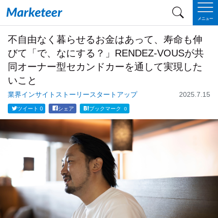
メニュー
不自由なく暮らせるお金はあって、寿命も伸
びて「で、なにする？」RENDEZ-VOUSが共
同オーナー型セカンドカーを通して実現した
いこと
業界
インサイト
ストーリー
スタートアップ
2025.7.15
ツイート
0
シェア
ブックマーク
0