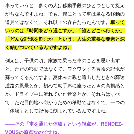
車っていうと、多くの人は移動手段のひとつとして捉え
がちなんですよね。でも、僕にとって車は単なる移動の
道具ではなくて、それ以上の存在だったんです。
車って
いうのは「時間をどう過ごすか」「誰とどこへ行くか」
「どんな記憶を刻むか」という、人生の重要な要素と深
く結びついているんですよね。
例えば、子供の頃、家族で乗った車のことを思い出す
と、ただの移動ではなくて、ワクワクする冒険の記憶が
蘇ってくるんですよ。夏休みに親と遠出したときの高速
道路の風景とか、初めて助手席に座ったときの高揚感と
か、ドライブ中に流れていた音楽とか。それらはすべ
て、ただ目的地へ向かうための移動ではなくて、一つの
「体験」として記憶に刻まれているんですよね。
――その「車を通じた体験」という視点が、RENDEZ-
VOUSの原点なのですね。