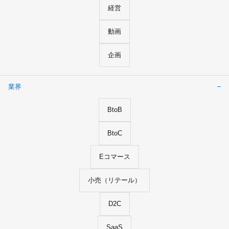
経営
動画
企画
業界
BtoB
BtoC
Eコマース
小売（リテール）
D2C
SaaS