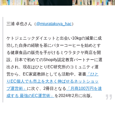
三浦 卓也さん（
@miuratakuya_hac
）
ケトジェニックダイエットと出会い10kgの減量に成
功した自身の経験を基にバターコーヒーを始めとす
る健康食品の販売を手がけるミウラタクヤ商店を開
設。日本で初めてのShopify認定教育パートナーに選
出され、現在はひとりEC研究所のコミュニティ運
営から、EC家庭教師としても活動中。著書
「ひと
りEC個人でも売上を大きく伸ばせるネットショッ
プ運営術」
に次ぐ、2冊目となる
「月商100万円を達
成する 最強のEC運営術」
を2024年2月に出版。