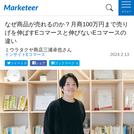
メニュー
なぜ商品が売れるのか？月商100万円まで売り
げを伸ばすEコマースと伸びないEコマースの
違い
ミウラタクヤ商店
三浦卓也さん
インサイト
Eコマース
2024.2.13
ツイート
0
シェア
ブックマーク
0