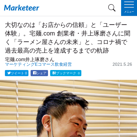
メニュー
大切なのは「お店からの信頼」と「ユーザー
体験」。宅麺.com 創業者・井上琢磨さんに聞
く「ラーメン屋さんの未来」と、コロナ禍で
過去最高の売上を達成するまでの軌跡
宅麺.com
井上琢磨さん
マーケティング
Eコマース
飲食
経営
2021.5.26
ツイート
0
シェア
ブックマーク
0