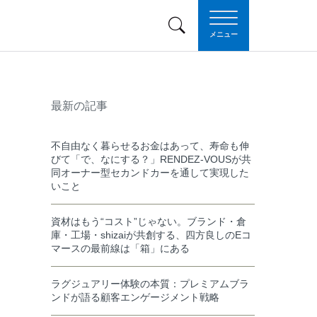
メニュー
最新の記事
不自由なく暮らせるお金はあって、寿命も伸
びて「で、なにする？」RENDEZ-VOUSが共
同オーナー型セカンドカーを通して実現した
いこと
資材はもう“コスト”じゃない。ブランド・倉
庫・工場・shizaiが共創する、四方良しのEコ
マースの最前線は「箱」にある
ラグジュアリー体験の本質：プレミアムブラ
ンドが語る顧客エンゲージメント戦略