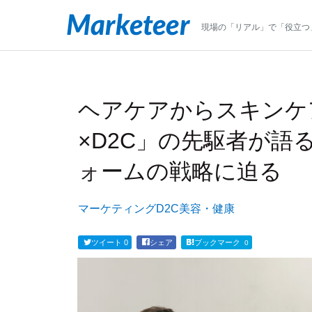
現場の「リアル」で「役立つ
ヘアケアからスキンケ
×D2C」の先駆者が語
ォームの戦略に迫る
マーケティング
D2C
美容・健康
ツイート
0
シェア
ブックマーク
0