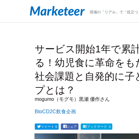
現場の「リアル」で「役立つ
サービス開始1年で累計
る！幼児食に革命をもた
社会課題と自発的に子
プとは？
mogumo（モグモ）
黒瀬 優作さん
BtoC
D2C
飲食
企画
ツイート
0
シェア
ブックマーク
0