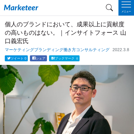
メニュー
個人のブランドにおいて、成果以上に貢献度
の高いものはない。｜インサイトフォース 山
口義宏氏
マーケティング
ブランディング
働き方
コンサルティング
2022.3.8
ツイート
0
シェア
ブックマーク
0