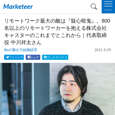
メニュー
リモートワーク最大の敵は『疑心暗鬼』。800
名以上のリモートワーカーを抱える株式会社
キャスターのこれまでとこれから｜代表取締
役 中川祥太さん
BtoC
働き方
組織
経営
2021.9.29
ツイート
0
シェア
ブックマーク
0