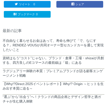
ツイート
0
シェア
ブックマーク
0
最新の記事
不自由なく暮らせるお金はあって、寿命も伸びて「で、なにす
る？」RENDEZ-VOUSが共同オーナー型セカンドカーを通して実現
したいこと
資材はもう“コスト”じゃない。ブランド・倉庫・工場・shizaiが共創
する、四方良しのEコマースの最前線は「箱」にある
ラグジュアリー体験の本質：プレミアムブランドが語る顧客エンゲ
ージメント戦略
【Why!?Direct.2025イベントレポート】Why!? Origin ～ヒットを生
み出す本質に迫る～
“選ぶ”から“出会う”へ！クランドの商品企画とデザイン哲学と酒ガ
チャが生む購入体験