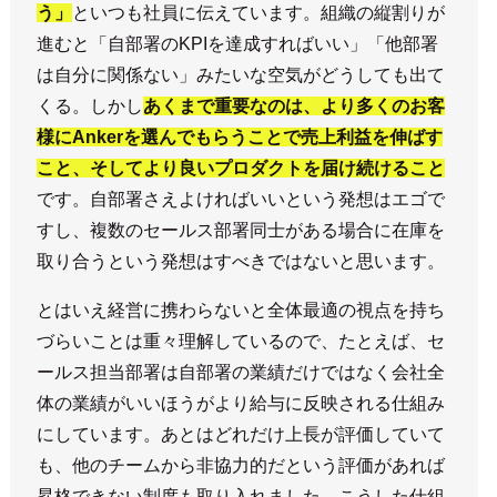
う」
といつも社員に伝えています。組織の縦割りが
進むと「自部署のKPIを達成すればいい」「他部署
は自分に関係ない」みたいな空気がどうしても出て
くる。しかし
あくまで重要なのは、より多くのお客
様にAnkerを選んでもらうことで売上利益を伸ばす
こと、そしてより良いプロダクトを届け続けること
です。自部署さえよければいいという発想はエゴで
すし、複数のセールス部署同士がある場合に在庫を
取り合うという発想はすべきではないと思います。
とはいえ経営に携わらないと全体最適の視点を持ち
づらいことは重々理解しているので、たとえば、セ
ールス担当部署は自部署の業績だけではなく会社全
体の業績がいいほうがより給与に反映される仕組み
にしています。あとはどれだけ上長が評価していて
も、他のチームから非協力的だという評価があれば
昇格できない制度も取り入れました。こうした仕組