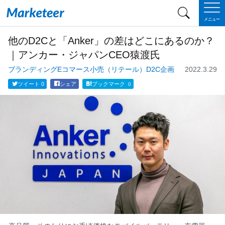
メニュー
他のD2Cと「Anker」の差はどこにあるのか？
｜アンカー・ジャパンCEO猿渡氏
ブランディング
Eコマース
小売（リテール）
D2C
企画
2022.3.29
ツイート
0
シェア
ブックマーク
0