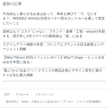
最新の記事
不自由なく暮らせるお金はあって、寿命も伸びて「で、なにす
る？」RENDEZ-VOUSが共同オーナー型セカンドカーを通して実現
したいこと
資材はもう“コスト”じゃない。ブランド・倉庫・工場・shizaiが共創
する、四方良しのEコマースの最前線は「箱」にある
ラグジュアリー体験の本質：プレミアムブランドが語る顧客エンゲ
ージメント戦略
【Why!?Direct.2025イベントレポート】Why!? Origin ～ヒットを生
み出す本質に迫る～
“選ぶ”から“出会う”へ！クランドの商品企画とデザイン哲学と酒ガ
チャが生む購入体験
TOP
アプローチ
ブランディング
他のD2Cと「Anker」の差はどこにあるのか？｜アンカー・ジャパンCEO猿渡氏